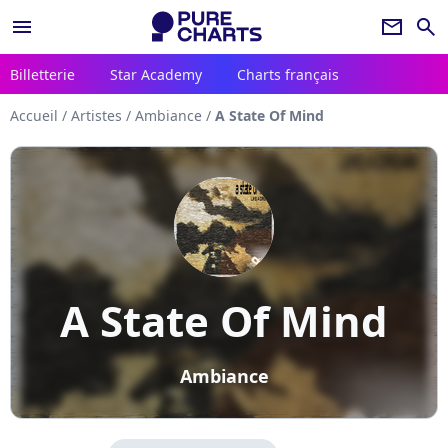
menu
newsletter
search
Billetterie
Star Academy
Charts français
Accueil
/
Artistes
/
Ambiance
/
A State Of Mind
A State Of Mind
Ambiance