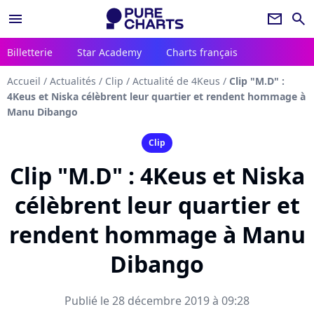
menu
newsletter
search
Billetterie
Star Academy
Charts français
Accueil
/
Actualités
/
Clip
/
Actualité de 4Keus
/
Clip "M.D" :
4Keus et Niska célèbrent leur quartier et rendent hommage à
Manu Dibango
Clip
Clip "M.D" : 4Keus et Niska
célèbrent leur quartier et
rendent hommage à Manu
Dibango
Publié le 28 décembre 2019 à 09:28