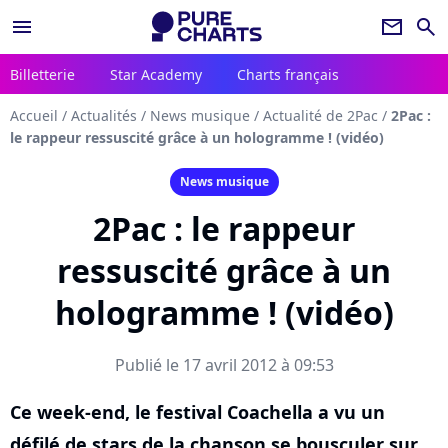
menu
newsletter
search
Billetterie
Star Academy
Charts français
Accueil
/
Actualités
/
News musique
/
Actualité de 2Pac
/
2Pac :
le rappeur ressuscité grâce à un hologramme ! (vidéo)
News musique
2Pac : le rappeur
ressuscité grâce à un
hologramme ! (vidéo)
Publié le 17 avril 2012 à 09:53
Ce week-end, le festival Coachella a vu un
défilé de stars de la chanson se bousculer sur