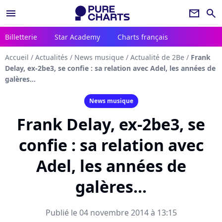
menu
newsletter
search
Billetterie
Star Academy
Charts français
Accueil
/
Actualités
/
News musique
/
Actualité de 2Be
/
Frank
Delay, ex-2be3, se confie : sa relation avec Adel, les années de
galères...
News musique
Frank Delay, ex-2be3, se
confie : sa relation avec
Adel, les années de
galères...
Publié le 04 novembre 2014 à 13:15