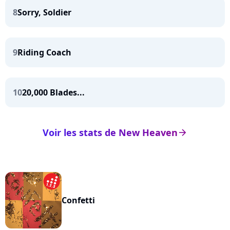
8
Sorry, Soldier
9
Riding Coach
10
20,000 Blades...
Voir les stats de New Heaven
arrow_right
Confetti