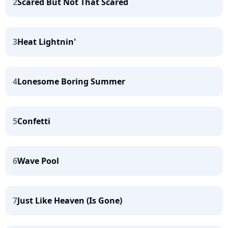
2
Scared But Not That Scared
3
Heat Lightnin'
4
Lonesome Boring Summer
5
Confetti
6
Wave Pool
7
Just Like Heaven (Is Gone)