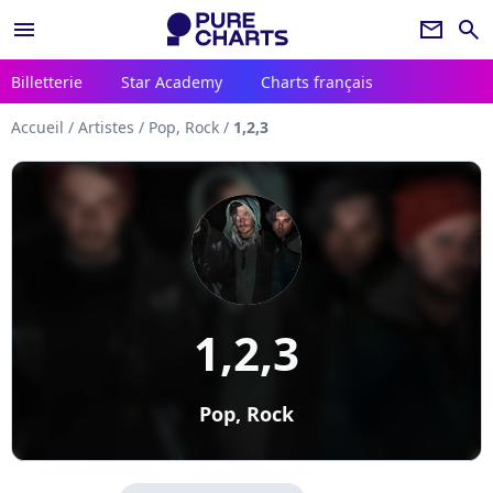
menu
newsletter
search
Billetterie
Star Academy
Charts français
Accueil
/
Artistes
/
Pop, Rock
/
1,2,3
1,2,3
Pop, Rock