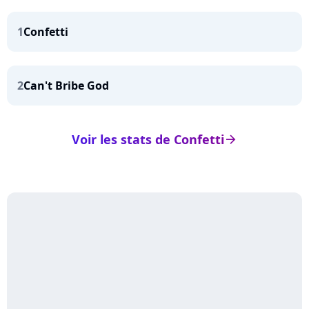
1
Confetti
2
Can't Bribe God
Voir les stats de Confetti
arrow_right