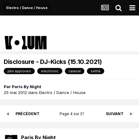
Electro / Dance / House
Disclosure - DJ-Kicks (15.10.2021)
pbn approves
electronic
caracal
settle
Par
Paris By Night
25 mai 2012
dans
Electro / Dance / House
PRÉCÉDENT
Page 4 sur 21
SUIVANT
Paris By Night