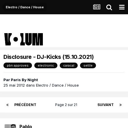
Electro / Dance / House
Disclosure - DJ-Kicks (15.10.2021)
pbn approves
electronic
caracal
settle
Par
Paris By Night
25 mai 2012
dans
Electro / Dance / House
PRÉCÉDENT
Page 2 sur 21
SUIVANT
Pablo