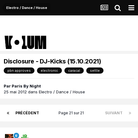
Electro / Dance / House
Disclosure - DJ-Kicks (15.10.2021)
pbn approves
electronic
caracal
settle
Par
Paris By Night
25 mai 2012
dans
Electro / Dance / House
PRÉCÉDENT
Page 21 sur 21
SUIVANT
JR.