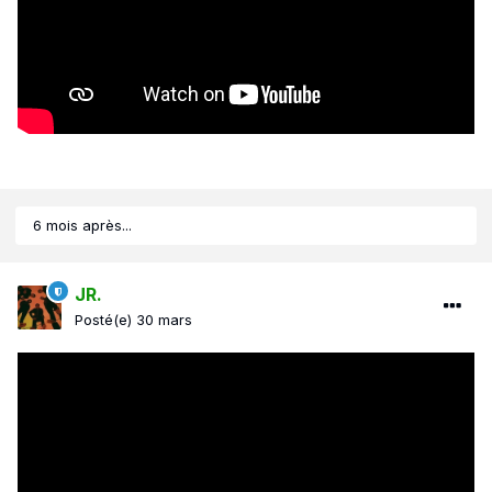
6 mois après...
JR.
Posté(e)
30 mars