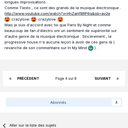
longues improvisations .
Comme Tiesto , ce sont des grands de la musique électronique .
http://www.youtube.com/watch?v=HhZaHf8RP6g&ob=av2e
:crazylove:
:crazylove:
Mais je suis d'accord avec toi que Paris By Night et comme
beaucoup de fan d'électro ont un sentiment de supériorité sur
d'autre genre de la musique électronique . Sincèrement , la
progressive house n'a aucune leçon à avoir de ces gens là (
revanche de son commentaire sur In My Mind
) .
PRÉCÉDENT
Page 4 sur 8
SUIVANT
Abonnés
2
Aller sur la liste des sujets