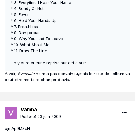
* 3. Everytime I Hear Your Name
* 4. Ready Or Not
* 5. Fever
* 6. Hold Your Hands Up
* 7. Breathless
* 8. Dangerous
* 9. Why You Had To Leave
* 10. What About Me
* 11. Draw The Line
Il n'y aura aucune reprise sur cet album.
A voir,
Evacuate
ne m'a pas convaincu,mais le reste de l'album va
peut-etre me faire changer d'avis.
Vamna
Posté(e)
23 juin 2009
pjmAp9MScHI