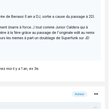
trée de Benassi (I am a DJ, sortie a cause du passage à 22).
ment (marre à force...) tout comme Junior Caldera qui à
ère à la 1ère grâce au passage de l'originale edit au remix
ours les memes à part un doublage de Superfunk sur JD
z moi il y a 1 an, ex 3e.
Auteur