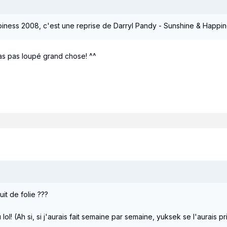
ness 2008, c'est une reprise de Darryl Pandy - Sunshine & Happine
t'as pas loupé grand chose! ^^
it de folie ???
 lol! (Ah si, si j'aurais fait semaine par semaine, yuksek se l'aurais pris