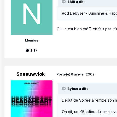
SMR a dit :
Rod Debyser - Sunshine & Happi
Oui, c'est bien ça! T'en fais pas, 
Membre
8,8k
Sneeuwvlok
Posté(e)
6 janvier 2009
Bybse a dit :
Début de Soirée a remixé son nu
Oh dit, un -15, pfiou du jamais vu