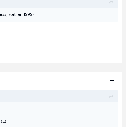
ss, sorti en 1999?
...)