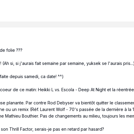
de folie ???
! (Ah si, si j'aurais fait semaine par semaine, yuksek se l'aurais pris...
 faite depuis samedi, ca date! ^^)
oeur de ce matin: Heikki L vs. Escola - Deep At Night et la réentré
se planante. Par contre Rod Debyser va bientôt quitter le classemen
ne ou un remix (Réf. Laurent Wolf - 70's passée de la dernière à la 
 Mathieu Bouthier. Pas de changements au milieu, toujours les me
son Thrill Factor, serais-je pas en retard par hasard?