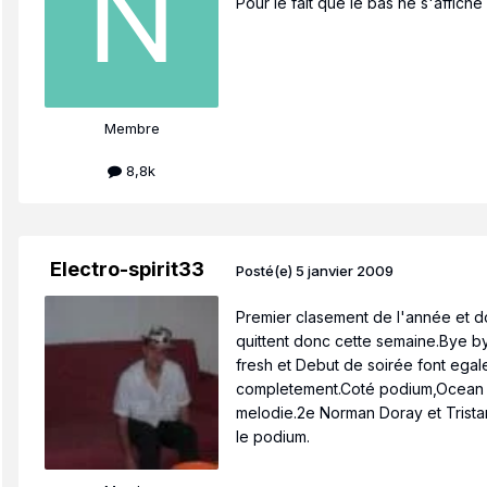
Pour le fait que le bas ne s'affich
Membre
8,8k
Electro-spirit33
Posté(e)
5 janvier 2009
Premier clasement de l'année et 
quittent donc cette semaine.Bye by
fresh et Debut de soirée font ega
completement.Coté podium,Ocean dri
melodie.2e Norman Doray et Trista
le podium.