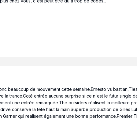
e plus chez vous, c'est peut être du à trop de codes...
donc beaucoup de mouvement cette semaine.Ernesto vs bastian,Ties
e la trance.Coté entrée,aucune surprise si ce n'est le futur single 
lement une entrée remarquée.The outsiders réalisent la meilleure 
ve conserve la tete haut la main.Superbe production de Gilles Luka
n Garner qui realisent également une bonne performance.Premier T