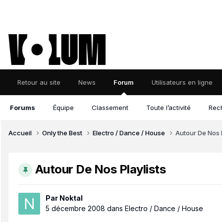
Retour au site
News
Forum
Utilisateurs en ligne
Forums
Équipe
Classement
Toute l’activité
Rec
Accueil
Only the Best
Electro / Dance / House
Autour De Nos P
Autour De Nos Playlists
Par
Noktal
5 décembre 2008
dans
Electro / Dance / House