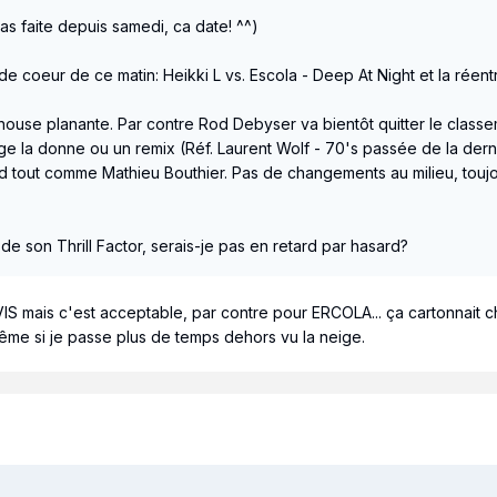
pas faite depuis samedi, ca date! ^^)
de coeur de ce matin: Heikki L vs. Escola - Deep At Night et la réen
house planante. Par contre Rod Debyser va bientôt quitter le classe
ge la donne ou un remix (Réf. Laurent Wolf - 70's passée de la derni
 tout comme Mathieu Bouthier. Pas de changements au milieu, touj
de son Thrill Factor, serais-je pas en retard par hasard?
S mais c'est acceptable, par contre pour ERCOLA... ça cartonnait che
me si je passe plus de temps dehors vu la neige.