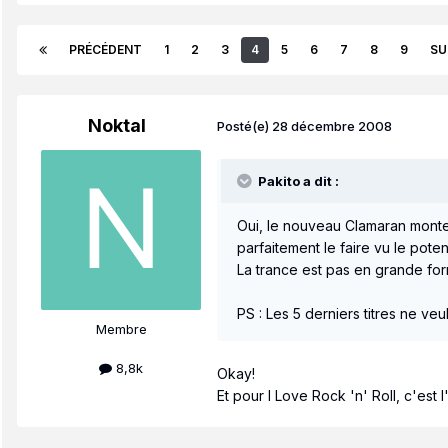
PRÉCÉDENT
1
2
3
4
5
6
7
8
9
SU
Noktal
Posté(e)
28 décembre 2008
Pakito a dit :
Oui, le nouveau Clamaran monte d
parfaitement le faire vu le poten
La trance est pas en grande form
PS : Les 5 derniers titres ne veul
Membre
8,8k
Okay!
Et pour I Love Rock 'n' Roll, c'est 