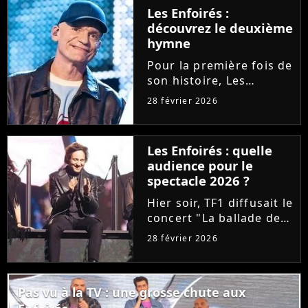
désormais se procurer
Les Enfoirés :
le CD/DVD au profit des
découvrez le deuxième
Restos du Coeur, ce
hymne
célèbre...
Pour la première fois de
son histoire, Les
Enfoirés ont le droit à
28 février 2026
deux hymnes en une
année. Après "Tout se
casse" par Santa,
Les Enfoirés : quelle
découvrez la chanson
audience pour le
"L'île aux trésors",
spectacle 2026 ?
signée Gaëtan...
Hier soir, TF1 diffusait le
concert "La ballade des
Enfoirés". Après une
28 février 2026
édition 2025 décevante,
la troupe a-t-elle signé
un succès d'audience ?
Pas vu à la TV : une grosse chute aux
Tous les chiffres sur