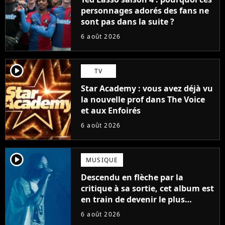
personnages adorés des fans ne
sont pas dans la suite ?
6 août 2026
player2
TV
Star Academy : vous avez déjà vu
la nouvelle prof dans The Voice
et aux Enfoirés
6 août 2026
player2
MUSIQUE
Descendu en flèche par la
critique à sa sortie, cet album est
en train de devenir le plus
populaire de son auteur
6 août 2026