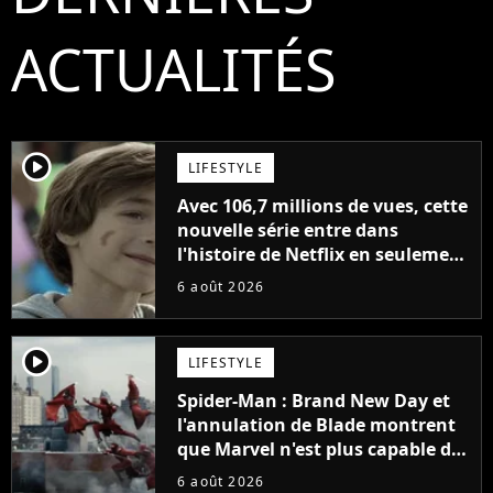
ACTUALITÉS
player2
LIFESTYLE
Avec 106,7 millions de vues, cette
nouvelle série entre dans
l'histoire de Netflix en seulement
48 jours
6 août 2026
player2
LIFESTYLE
Spider-Man : Brand New Day et
l'annulation de Blade montrent
que Marvel n'est plus capable de
faire quoi que ce soit de simple
6 août 2026