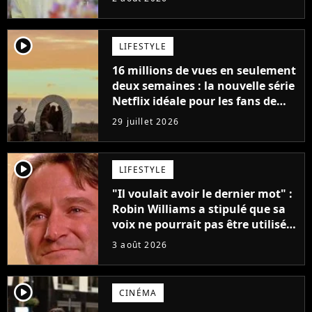
player2
LIFESTYLE
16 millions de vues en seulement
deux semaines : la nouvelle série
Netflix idéale pour les fans de
Yellowstone
29 juillet 2026
player2
LIFESTYLE
"Il voulait avoir le dernier mot" :
Robin Williams a stipulé que sa
voix ne pourrait pas être utilisée
avant 2039, pourtant Disney
3 août 2026
possède des enregistrements
inédits
player2
CINÉMA