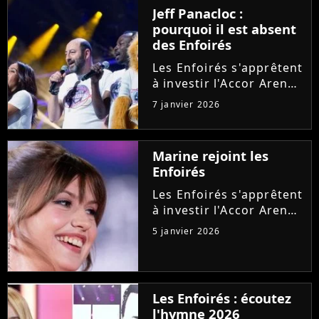
notamment l'arrivée
Jeff Panacloc :
d'un deuxième hymne,
pourquoi il est absent
après celui de Santa.
des Enfoirés
Explications.
Les Enfoirés s'apprêtent
à investir l'Accor Arena
pour leur spectacle
7 janvier 2026
2026 au profit des
Restos du Coeur.
Discrète ces dernières
Marine rejoint les
années, cette figure de
Enfoirés
la troupe ne sera à
nouveau...
Les Enfoirés s'apprêtent
à investir l'Accor Arena
de Paris pour proposer
5 janvier 2026
leur nouveau spectacle.
Et après Helena, la
troupe pourra compter
sur l'implication d'une
Les Enfoirés : écoutez
autre chanteuse
l'hymne 2026