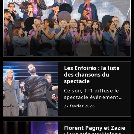
Enfoirés
Purecharts !
27 février 2026
Les Enfoirés : la liste
des chansons du
spectacle
Ce soir, TF1 diffuse le
spectacle événement
des Enfoirés. Quels
27 février 2026
tubes d'hier et
d'aujourd'hui seront au
programme du concert
Florent Pagny et Zazie
? Découvrez la liste des