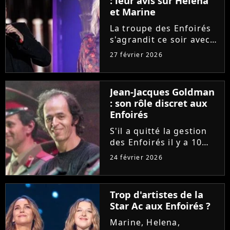
: leur avis sur Helena
chansons !
et Marine
La troupe des Enfoirés
s'agrandit ce soir avec
notamment l'arrivée de
27 février 2026
Helena et Marine. Une
nouvelle génération qui
inspire Florent Pagny et
Jean-Jacques Goldman
Zazie, qui livrent leur
: son rôle discret aux
avis sur les deux...
Enfoirés
S'il a quitté la gestion
des Enfoirés il y a 10
ans, Jean-Jacques
24 février 2026
Goldman conserve dans
l'ombre un rôle
essentiel au sein de la
Trop d'artistes de la
troupe. Patrick Bruel et
Star Ac aux Enfoirés ?
Anne Marcassus
témoignent de...
Marine, Helena,