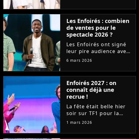
spectacle "La ballade
des Enfoirés" avec un
score historiquement
Les Enfoirés : combien
faible. Mais comment
de ventes pour le
s'en sortent les ventes
spectacle 2026 ?
du DVD ? Purecharts...
Les Enfoirés ont signé
leur pire audience avec
le spectacle 2026. Mais
6 mars 2026
le CD du concert s'est-il
bien vendu ? Découvrez
les premiers chiffres de
Enfoirés 2027 : on
ventes sur Purecharts !
connaît déjà une
recrue !
La fête était belle hier
soir sur TF1 pour la
diffusion du spectacle
1 mars 2026
des Enfoirés. Alors que
le public peut