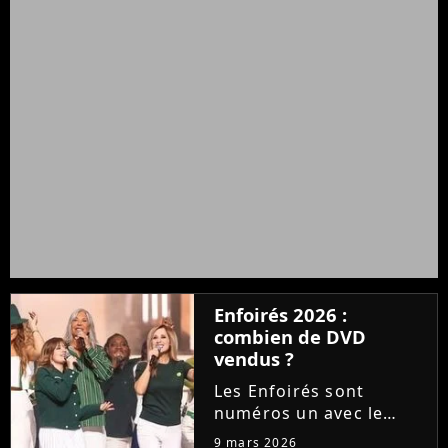
Enfoirés 2026 :
combien de DVD
vendus ?
Les Enfoirés sont
numéros un avec le
double CD de leur
9 mars 2026