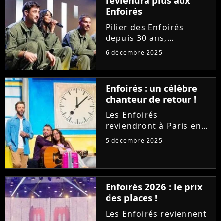
reviendra plus aux
Enfoirés
Pilier des Enfoirés
depuis 30 ans,
Catherine Lara ne
6 décembre 2025
souhaite plus participer
aux concerts de la
troupe. Invitée sur RTL,
Enfoirés : un célèbre
l'icône des années 80
chanteur de retour !
déplore l'évolution du
spectacle et...
Les Enfoirés
reviendront à Paris en
janvier pour leurs
5 décembre 2025
traditionnels concerts
au profit des Restos du
Coeur. Si Florent Pagny
et Helena seront de la
Enfoirés 2026 : le prix
partie, un pilier de la
des places !
troupe...
Les Enfoirés reviennent