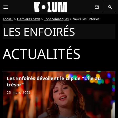
menu
newsletter
search
Accueil
Dernières news
Top thématiques
News Les Enfoirés
LES ENFOIRÉS
ACTUALITÉS
Les Enfoirés dévoilent le clip de "L'île au
trésor"
25 mars 2026