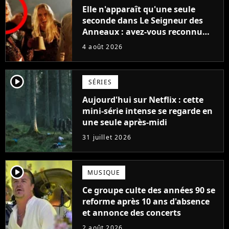
Elle n'apparaît qu'une seule
seconde dans Le Seigneur des
Anneaux : avez-vous reconnu
cette légende du cinéma dans la
4 août 2026
saga ?
player2
SÉRIES
Aujourd'hui sur Netflix : cette
mini-série intense se regarde en
une seule après-midi
31 juillet 2026
player2
MUSIQUE
Ce groupe culte des années 90 se
reforme après 10 ans d'absence
et annonce des concerts
2 août 2026