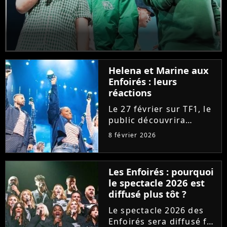
Helena et Marine aux
Enfoirés : leurs
réactions
Le 27 février sur TF1, le
public découvrira
Marine et Helena faire
8 février 2026
leurs premiers pas aux
Enfoirés. "Fières", les
deux chanteuses de la
Les Enfoirés : pourquoi
"Star Academy" se
le spectacle 2026 est
confient sur leur
diffusé plus tôt ?
arrivée...
Le spectacle 2026 des
Enfoirés sera diffusé fin