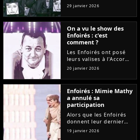
février sur TF1, et non
29 janvier 2026
pas début mars comme
d'habitude. Un décalage
provoqué par un
On a vu le show des
énorme casse-tête dans
Enfoirés : c'est
la grille des
comment ?
programmes......
Les Enfoirés ont posé
leurs valises à l'Accor
Arena pour présenter
20 janvier 2026
durant sept concerts le
spectacle "La ballade
des Enfoirés", dont les
Enfoirés : Mimie Mathy
bénéfices iront aux
a annulé sa
Restos du Coeur. Entre...
participation
Alors que les Enfoirés
donnent leur dernier
concert ce soir à Paris,
19 janvier 2026
le public est déçu de ne