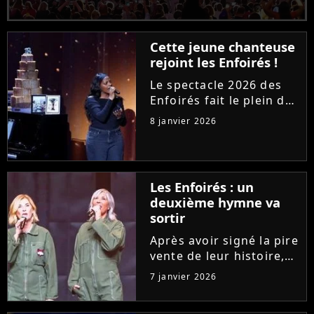
Cette jeune chanteuse
rejoint les Enfoirés !
Le spectacle 2026 des
Enfoirés fait le plein de
recrues. Après Helena
8 janvier 2026
ou Marine, une jeune
artiste de la chanson
française est fière
d'annoncer son arrivée
Les Enfoirés : un
dans la troupe.
deuxième hymne va
Découvrez...
sortir
Après avoir signé la pire
vente de leur histoire,
Les Enfoirés se
7 janvier 2026
réinventent pour leur
spectacle 2026 avec