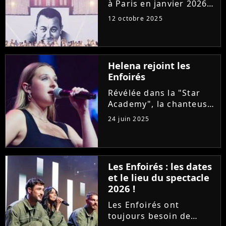
à Paris en janvier 2026
pour sept concerts à
12 octobre 2025
l'Accor Arena au profit
des Restos du coeur.
Alors que la mise en
vente est imminente,
Helena rejoint les
voici le prix des places...
Enfoirés
Révélée dans la "Star
Academy", la chanteuse
Helena rencontre un
24 juin 2025
succès important avec
son premier album
"Hélé". Alors qu'elle
sillonne les routes avec
Les Enfoirés : les dates
sa tournée, la
et le lieu du spectacle
chanteuse a accepté...
2026 !
Les Enfoirés ont
toujours besoin de