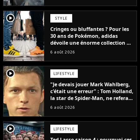
player2
STYLE
Cringes ou bluffantes ? Pour les
30 ans de Pokémon, adidas
dévoile une énorme collection de
sneakers et je ne sais pas quoi en
6 août 2026
penser
player2
LIFESTYLE
"Je devais jouer Mark Wahlberg,
c'était une erreur" : Tom Holland,
la star de Spider-Man, ne referait
pas ce blockbuster
6 août 2026
player2
LIFESTYLE
Ted Lasso saison 4 : pourquoi ces