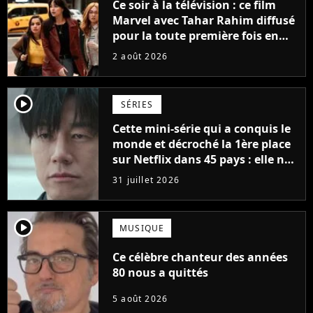
Ce soir à la télévision : ce film
Marvel avec Tahar Rahim diffusé
pour la toute première fois en
France
2 août 2026
player2
SÉRIES
Cette mini-série qui a conquis le
monde et décroché la 1ère place
sur Netflix dans 45 pays : elle ne
compte que 10 épisodes et c'est
31 juillet 2026
un phénomène mondial
player2
MUSIQUE
Ce célèbre chanteur des années
80 nous a quittés
5 août 2026