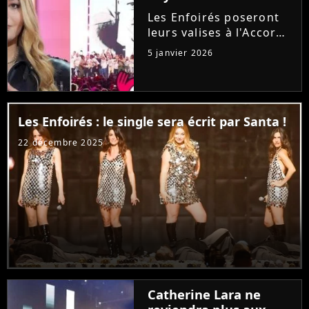
révélée...
Les Enfoirés poseront
leurs valises à l'Accor
Arena de Paris du 13 au
5 janvier 2026
19 janvier prochain
pour leur nouveau
spectacle. Alors que
Marine et Helena de la
Les Enfoirés : le single sera écrit par Santa !
"Star Ac" rejoignent la
troupe,...
22 décembre 2025
Catherine Lara ne