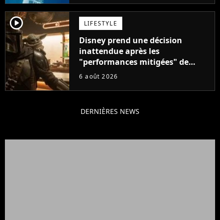
player2
LIFESTYLE
Disney prend une décision
inattendue après les
"performances mitigées" de
Vaiana et The Mandalorian &
6 août 2026
Grogu au box-office
DERNIÈRES NEWS