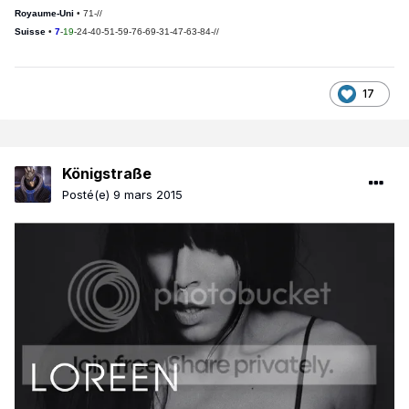
Royaume-Uni
• 71-//
Suisse
•
7
-
19
-24-40-51-59-76-69-31-47-63-84-//
17
Königstraße
Posté(e)
9 mars 2015