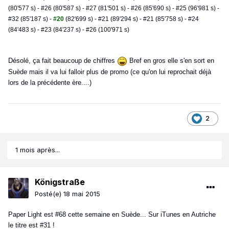
(80'577 s) - #26 (80'587 s) - #27 (81'501 s) - #26 (85'690 s) - #25 (96'981 s) -
#32 (85'187 s) -
#20
(82'699 s) - #21 (89'294 s) - #21 (85'758 s) - #24
(84'483 s) - #23 (84'237 s) - #26 (100'971 s)
Désolé, ça fait beaucoup de chiffres
Bref en gros elle s'en sort en
Suède mais il va lui falloir plus de promo (ce qu'on lui reprochait déjà
lors de la précédente ère....)
2
1 mois après...
Königstraße
Posté(e)
18 mai 2015
Paper Light est #68 cette semaine en Suède... Sur iTunes en Autriche
le titre est #31 !