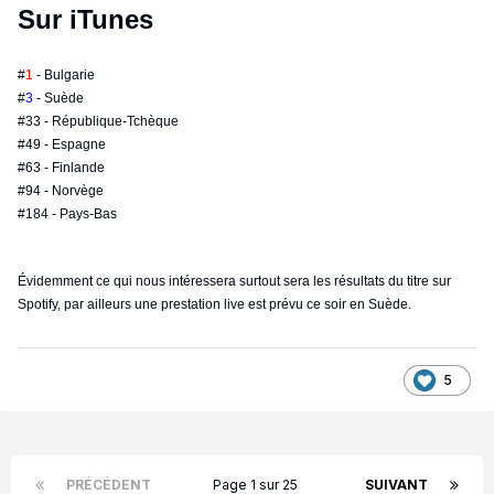
Sur iTunes
#
1
- Bulgarie
#
3
- Suède
#33 - République-Tchèque
#49 - Espagne
#63 - Finlande
#94 - Norvège
#184 - Pays-Bas
Évidemment ce qui nous intéressera surtout sera les résultats du titre sur
Spotify, par ailleurs une prestation live est prévu ce soir en Suède.
5
PRÉCÉDENT
Page 1 sur 25
SUIVANT