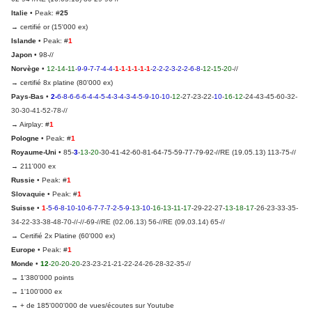
Italie
• Peak: #
25
→ certifié or (15'000 ex)
Islande
• Peak: #
1
Japon
• 98-//
Norvège
•
12
-
14
-
11
-
9
-
9
-
7
-
7
-
4
-
4
-
1
-
1
-
1
-
1
-
1
-
1
-
2
-
2
-
2
-
3
-
2
-
2
-
6
-
8
-
12
-
15
-
20
-//
→ certifié 8x platine (80'000 ex)
Pays-Bas
•
2-
6
-
8
-
6
-
6
-
6
-
4
-
4
-
5
-
4
-
3
-
4
-
3
-
4
-
5
-
9
-
10
-
10
-
12
-27-23-22-
10
-
16
-
12
-24-43-45-60-32-
30-30-41-52-78-//
→ Airplay: #
1
Pologne
• Peak: #
1
Royaume-Uni
• 85-
3
-
13
-
20
-30-41-42-60-81-64-75-59-77-79-92-//RE (19.05.13) 113-75-//
→ 211'000 ex
Russie
• Peak: #
1
Slovaquie
• Peak: #
1
Suisse
•
1
-
5
-
6
-
8
-
10
-
10
-
6
-
7
-
7
-
7
-
2
-
5
-
9
-
13
-
10
-
16
-
13
-
11
-
17
-29-22-27-
13
-
18
-
17
-26-23-33-35-
34-22-33-38-48-70-//-//-69-//RE (02.06.13) 56-//RE (09.03.14) 65-//
→ Certifié 2x Platine (60'000 ex)
Europe
• Peak: #
1
Monde
•
12
-
20
-
20
-
20
-23-23-21-21-22-24-26-28-32-35-//
→ 1'380'000 points
→ 1'100'000 ex
→ + de 185'000'000 de vues/écoutes sur Youtube