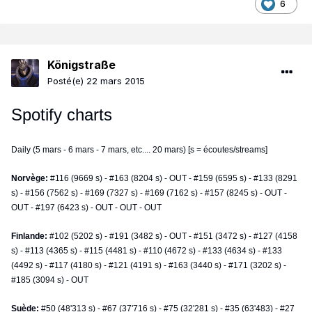
6
Königstraße
Posté(e)
22 mars 2015
Spotify charts
Daily (5 mars - 6 mars - 7 mars, etc.... 20 mars) [s = écoutes/streams]
Norvège:
#116 (9669 s) - #163 (8204 s) - OUT - #159 (6595 s) - #133 (8291
s) - #156 (7562 s) - #169 (7327 s) - #169 (7162 s) - #157 (8245 s) - OUT -
OUT - #197 (6423 s) - OUT - OUT - OUT
Finlande:
#102 (5202 s) - #191 (3482 s) - OUT - #151 (3472 s) - #127 (4158
s) - #113 (4365 s) - #115 (4481 s) - #110 (4672 s) - #133 (4634 s) - #133
(4492 s) - #117 (4180 s) - #121 (4191 s) - #163 (3440 s) - #171 (3202 s) -
#185 (3094 s) - OUT
Suède:
#50 (48'313 s) - #67 (37'716 s) - #75 (32'281 s) - #35 (63'483) - #27