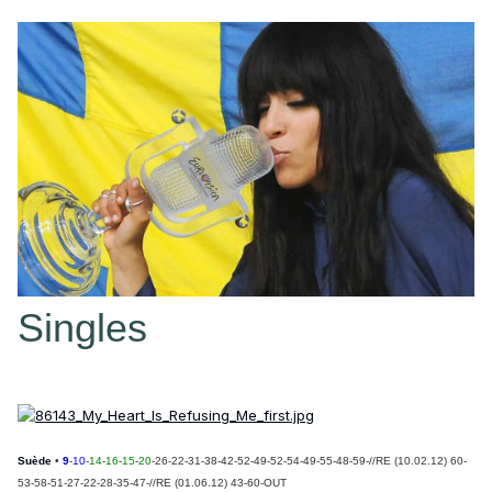
Singles
Suède
•
9
-
10
-
14
-
16
-
15
-
20
-26-22-31-38-42-52-49-52-54-49-55-48-59-//
RE (10.02.12) 60-
53-58-51-27-22-28-35-47-//
RE (01.06.12) 43-60-OUT