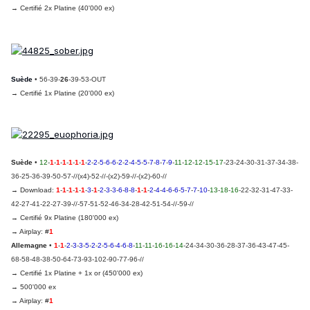
→ Certifié 2x Platine (40'000 ex)
Suède
• 56-39-
26
-39-53-OUT
→ Certifié 1x Platine (20'000 ex)
Suède
•
12
-
1
-
1
-
1
-
1
-
1
-
1
-
2
-
2
-
5
-
6
-
6
-
2
-
2
-
4
-
5
-
5
-
7
-
8
-
7
-
9
-
11
-
12
-
12
-
15
-
17
-23-24-30-31-37-34-38-
36-25-36-39-50-57-//(x4)-52-//-(x2)-59-//-(x2)-60-//
→ Download
:
1
-
1
-
1
-
1
-
1
-
3
-
1
-
2
-
3
-
3
-
6
-
8
-
8
-
1
-
1
-
2
-
4
-
4
-
6
-
6
-
5
-
7
-
7
-
10
-
13
-
18
-
16
-22-32-31-47-33-
42-27-41-22-27-39-//-57-51-52-46-34-28-42-51-54-//-59-//
→ Certifié 9x Platine (180'000 ex)
→ Airplay: #
1
Allemagne
•
1
-
1
-
2
-
3
-
3
-
5
-
2
-
2
-
5
-
6
-
4
-
6
-
8
-
11
-
11
-
16
-
16
-
14
-24-34-30-36-28-37-36-43-47-45-
68-58-48-38-50-64-73-93-102-90-77-96-//
→ Certifié 1x Platine + 1x or (450'000 ex)
→ 500'000 ex
→ Airplay: #
1