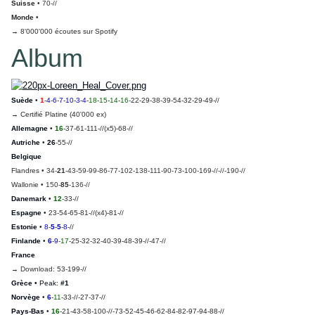
Suisse
• 70-//
Monde
•
→ 8'000'000 écoutes sur Spotify
Album
Suède
•
1
-
4
-
6
-
7
-
10
-
3
-
4
-
18
-
15
-
14
-
16
-22-29-38-39-54-32-29-49-//
→ Certifié Platine (40'000 ex)
Allemagne
•
16
-37-61-111-//(x5)-68-//
Autriche
•
26
-55-//
Belgique
Flandres
• 34-
21
-43-59-99-86-77-102-138-111-90-73-100-169-//-//-190-//
Wallonie
• 150-
85
-136-//
Danemark
•
12
-33-//
Espagne
• 23-54-65-81-//(x4)-81-//
Estonie
•
8
-
5
-
5
-
8
-//
Finlande
•
6
-
9
-
17
-25-32-32-40-39-48-39-//-47-//
France
→
Download
: 53-199-//
Grèce
• Peak:
#1
Norvège
•
6
-
11
-33-//-27-37-//
Pays-Bas
•
16
-21-43-58-100-//-73-52-45-46-62-84-82-97-94-88-//