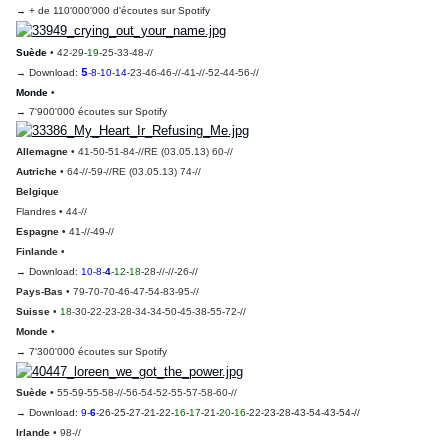
→ + de 110'000'000 d'écoutes sur Spotify
Suède
• 42-29-
19
-25-33-48-//
5
→ Download
:
-
8
-
10
-
14
-23-46-46-//-41-//-52-44-56-//
Monde
•
→ 7'900'000 écoutes sur Spotify
Allemagne
• 41-50-51-84-//
RE (03.05.13) 60-//
Autriche
• 64-//-59-//
RE (03.05.13) 74-//
Belgique
Flandres
• 44-//
Espagne
• 41-//-49-//
Finlande
•
→ Download
:
10
-
8
-
4
-
12
-
18
-28-//-//-26-//
Pays-Bas
• 79-70-70-46-47-54-83-95-//
Suisse
•
18
-30-22-23-28-34-34-50-45-38-55-72-//
Monde
•
→ 7'300'000 écoutes sur Spotify
Suède
• 55-59-55-58-//-56-54-52-55-57-58-60-//
→ Download:
9
-
6
-26-25-27-21-22-
16
-
17
-21-
20
-
16
-22-23-28-43-54-43-54-//
Irlande
• 98-//