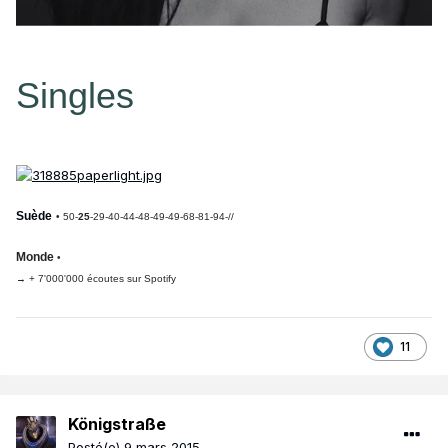
Singles
Suède
• 50-
25
-29-40-44-48-49-49-68-81-94-//
Monde
•
→ + 7'000'000 écoutes sur Spotify
11
Königstraße
Posté(e)
9 mars 2015