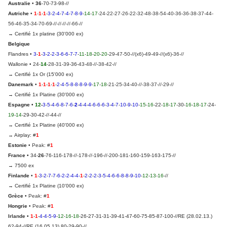
Australie
•
36
-70-73-98-//
Autriche
•
1
-
1
-
1
-
3
-
2
-
4
-
7
-
4
-
7
-
8
-
9
-
14
-
17
-24-22-27-26-22-32-48-38-54-40-36-36-38-37-44-
56-46-35-34-70-69-//-//-//-//-66-//
→ Certifié 1x platine (30'000 ex)
Belgique
Flandres
•
3
-
1
-
3
-
2
-
2
-
3
-
6
-
6
-
7
-
7
-
11
-
18
-
20
-
20
-29-47-50-//(x6)-49-49-//(x6)-36-//
Wallonie
• 24-
14
-28-31-39-
36
-43-48-//-38-42-//
→ Certifié 1x Or (15'000 ex)
Danemark
•
1
-
1
-
1
-
1
-
2
-
4
-
5
-
8
-
8
-
8
-
9
-
9
-
17
-
18
-21-25-34-40-//-38-37-//-29-//
→ Certifié 1x Platine (30'000 ex)
Espagne
•
12
-
3
-
5
-
4
-
6
-
8
-
7
-
6
-
2
-
4
-
4
-
4
-
6
-
6
-
6
-
3
-
4
-
7
-
10
-
9
-
10
-
15
-
16
-22-
18
-
17
-30-
16
-
18
-
17
-24-
19
-
14
-29-30-42-//-44-//
→ Certifié 1x Platine (40'000 ex)
→ Airplay: #
1
Estonie
• Peak: #
1
France
• 34-
26
-76-116-178-//-178-//-196-//-200-181-160-159-163-175-//
→ 7500 ex
Finlande
•
1
-
3
-
2
-
7
-
7
-
6-2-2-4-4-
1
-
2
-
2
-
2
-
3
-
5
-
4
-
6
-
6
-
8
-
8
-
9
-
10
-
12
-
13
-
16
-
//
→ Certifié 1x Platine (10'000 ex)
Grèce
• Peak: #
1
Hongrie
• Peak: #
1
Irlande
•
1
-
1
-
4
-
4
-
5
-
9
-
12
-
16
-
18
-26-27-31-31-39-41-47-60-75-85-87-100-//
RE (28.02.13.)
62-94-//RE (16.05.13) 80-29-90-//