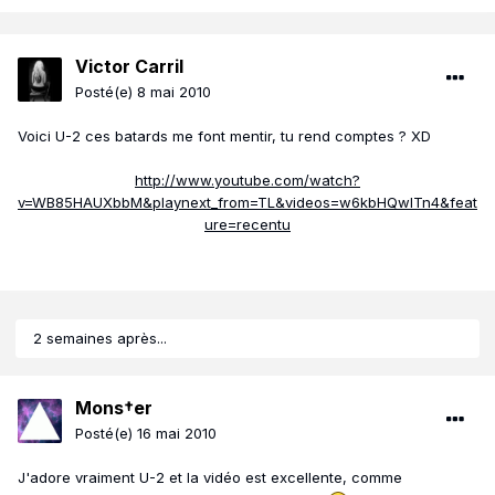
Victor Carril
Posté(e)
8 mai 2010
Voici U-2 ces batards me font mentir, tu rend comptes ? XD
http://www.youtube.com/watch?
v=WB85HAUXbbM&playnext_from=TL&videos=w6kbHQwITn4&feat
ure=recentu
2 semaines après...
Mons†er
Posté(e)
16 mai 2010
J'adore vraiment U-2 et la vidéo est excellente, comme