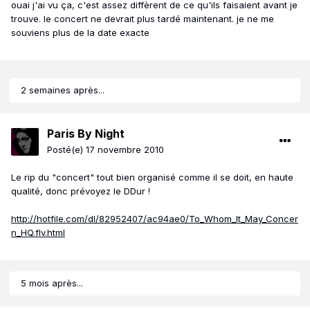
ouai j'ai vu ça, c'est assez diffèrent de ce qu'ils faisaient avant je
trouve. le concert ne devrait plus tardé maintenant. je ne me
souviens plus de la date exacte
2 semaines après...
Paris By Night
Posté(e)
17 novembre 2010
Le rip du "concert" tout bien organisé comme il se doit, en haute
qualité, donc prévoyez le DDur !
http://hotfile.com/dl/82952407/ac94ae0/To_Whom_It_May_Concer
n_HQ.flv.html
5 mois après...