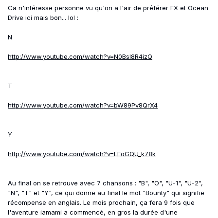
Ca n'intéresse personne vu qu'on a l'air de préférer FX et Ocean
Drive ici mais bon... lol :
N
http://www.youtube.com/watch?v=N0BsI8R4izQ
T
http://www.youtube.com/watch?v=bW89Pv8QrX4
Y
http://www.youtube.com/watch?v=LEoGQU_k78k
Au final on se retrouve avec 7 chansons : "B", "O", "U-1", "U-2",
"N", "T" et "Y", ce qui donne au final le mot "Bounty" qui signifie
récompense en anglais. Le mois prochain, ça fera 9 fois que
l'aventure iamami a commencé, en gros la durée d'une