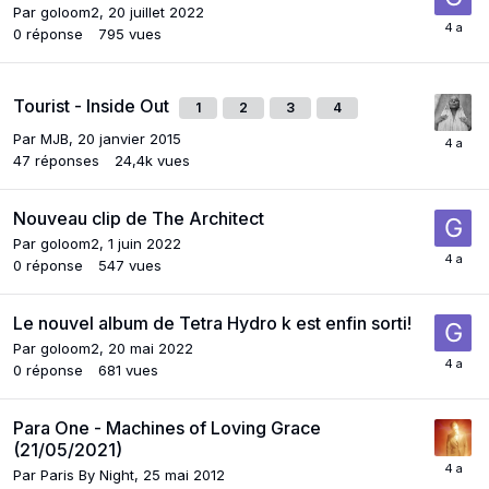
Par
goloom2
,
20 juillet 2022
0
réponse
795
vues
Tourist - Inside Out
1
2
3
4
Par
MJB
,
20 janvier 2015
47
réponses
24,4k
vues
Nouveau clip de The Architect
Par
goloom2
,
1 juin 2022
0
réponse
547
vues
Le nouvel album de Tetra Hydro k est enfin sorti!
Par
goloom2
,
20 mai 2022
0
réponse
681
vues
Para One - Machines of Loving Grace
(21/05/2021)
Par
Paris By Night
,
25 mai 2012