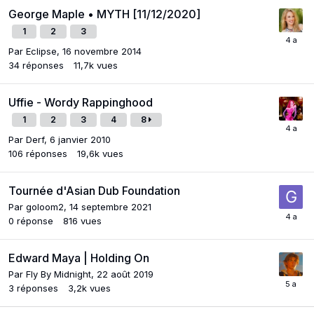
George Maple • MYTH [11/12/2020]
1
2
3
Par
Eclipse
,
16 novembre 2014
34
réponses
11,7k
vues
Uffie - Wordy Rappinghood
1
2
3
4
8
Par
Derf
,
6 janvier 2010
106
réponses
19,6k
vues
Tournée d'Asian Dub Foundation
Par
goloom2
,
14 septembre 2021
0
réponse
816
vues
Edward Maya | Holding On
Par
Fly By Midnight
,
22 août 2019
3
réponses
3,2k
vues