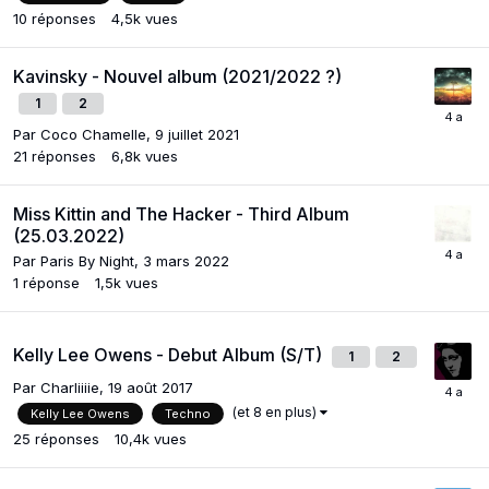
10
réponses
4,5k
vues
Kavinsky - Nouvel album (2021/2022 ?)
1
2
Par
Coco Chamelle
,
9 juillet 2021
21
réponses
6,8k
vues
Miss Kittin and The Hacker - Third Album
(25.03.2022)
Par
Paris By Night
,
3 mars 2022
1
réponse
1,5k
vues
Kelly Lee Owens - Debut Album (S/T)
1
2
Par
Charliiiie
,
19 août 2017
(et 8 en plus)
Kelly Lee Owens
Techno
25
réponses
10,4k
vues