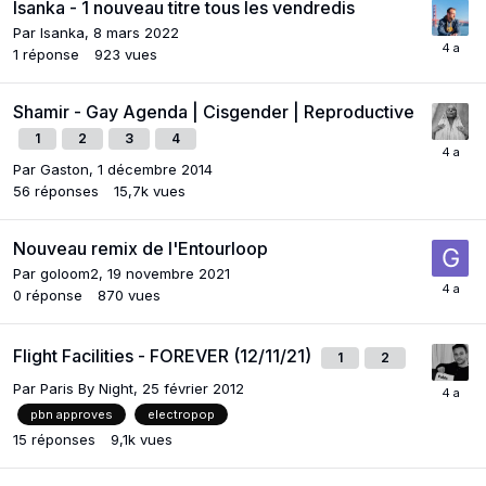
Isanka - 1 nouveau titre tous les vendredis
Par
Isanka
,
8 mars 2022
1
réponse
923
vues
Shamir - Gay Agenda | Cisgender | Reproductive
1
2
3
4
Par
Gaston
,
1 décembre 2014
56
réponses
15,7k
vues
Nouveau remix de l'Entourloop
Par
goloom2
,
19 novembre 2021
0
réponse
870
vues
Flight Facilities - FOREVER (12/11/21)
1
2
Par
Paris By Night
,
25 février 2012
pbn approves
electropop
15
réponses
9,1k
vues