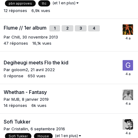
(et 1 en plus)
pbn approves
ttc
12
réponses
6,9k
vues
Flume // 1er album
1
2
3
4
Par
Chill
,
30 novembre 2013
47
réponses
16,1k
vues
Degiheugi meets Flo the kid
Par
goloom2
,
21 avril 2022
0
réponse
650
vues
Whethan - Fantasy
Par
MJB
,
8 janvier 2019
14
réponses
6k
vues
Sofi Tukker
Par
Cristallin
,
6 septembre 2016
(et 1 en plus)
Sofi Tukker
House