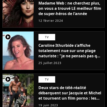
Madame Web : ne cherchez plus,
on vous a trouvé LE meilleur film
de super-héros de l'année
12 février 2024
player2
TV
Caroline Ithurbide s'affiche
totalement nue sur une plage
naturiste : "je ne pensais pas que
j'arriverais à le faire..."
25 juillet 2023
player2
TV
Deux stars de télé-réalité
débarquent sur Jacquie et Michel
et tournent un film porno : les
premières images du tournage
19 juin 2023