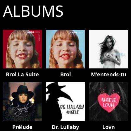
ALBUMS
Brol La Suite
Brol
M'entends-tu
Prélude
Dr. Lullaby
Lovn