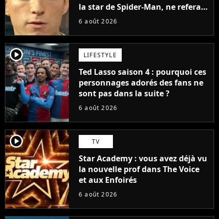
la star de Spider-Man, ne referait
pas ce blockbuster
6 août 2026
player2
LIFESTYLE
Ted Lasso saison 4 : pourquoi ces
personnages adorés des fans ne
sont pas dans la suite ?
6 août 2026
player2
TV
Star Academy : vous avez déjà vu
la nouvelle prof dans The Voice
et aux Enfoirés
6 août 2026