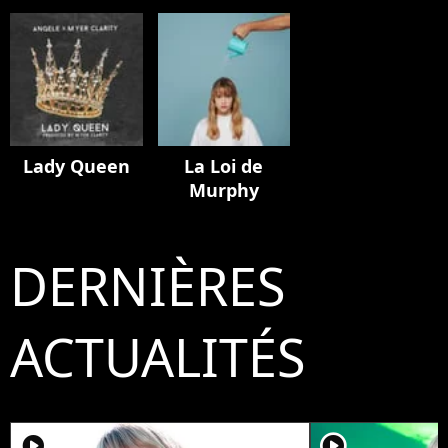
Lady Queen
La Loi de
Murphy
DERNIÈRES
ACTUALITÉS
player2
player2