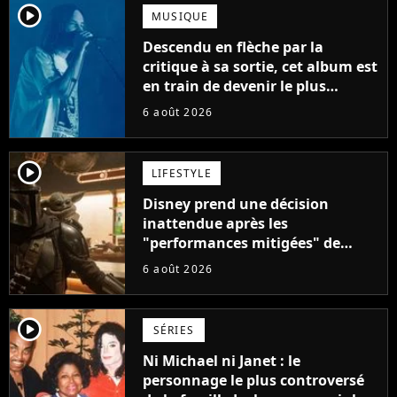
player2
MUSIQUE
Descendu en flèche par la
critique à sa sortie, cet album est
en train de devenir le plus
populaire de son auteur
6 août 2026
player2
LIFESTYLE
Disney prend une décision
inattendue après les
"performances mitigées" de
Vaiana et The Mandalorian &
6 août 2026
Grogu au box-office
player2
SÉRIES
Ni Michael ni Janet : le
personnage le plus controversé