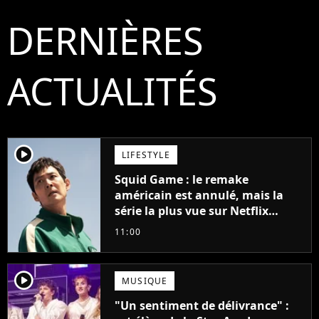
DERNIÈRES
ACTUALITÉS
player2
LIFESTYLE
Squid Game : le remake
américain est annulé, mais la
série la plus vue sur Netflix
pourrait avoir une version
11:00
française
player2
MUSIQUE
"Un sentiment de délivrance" :