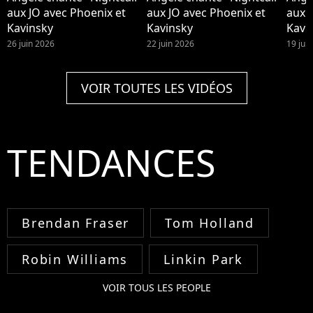
aux JO avec Phoenix et
aux JO avec Phoenix et
aux 
Kavinsky
Kavinsky
Kavi
26 juin 2026
22 juin 2026
19 jui
VOIR TOUTES LES VIDÉOS
TENDANCES
Brendan Fraser
Tom Holland
Robin Williams
Linkin Park
VOIR TOUS LES PEOPLE