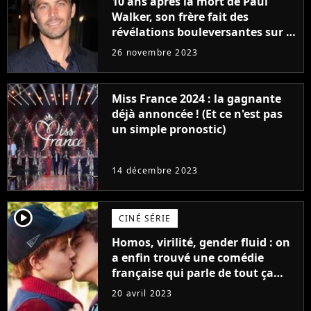
10 ans après la mort de Paul
Walker, son frère fait des
révélations bouleversantes sur la
réaction des acteurs de Fast and
26 novembre 2023
Furious
Miss France 2024 : la gagnante
déjà annoncée ! (Et ce n'est pas
un simple pronostic)
14 décembre 2023
player2
CINÉ SÉRIE
Homos, virilité, gender fluid : on
a enfin trouvé une comédie
française qui parle de tout ça
sans être super ringarde
20 avril 2023