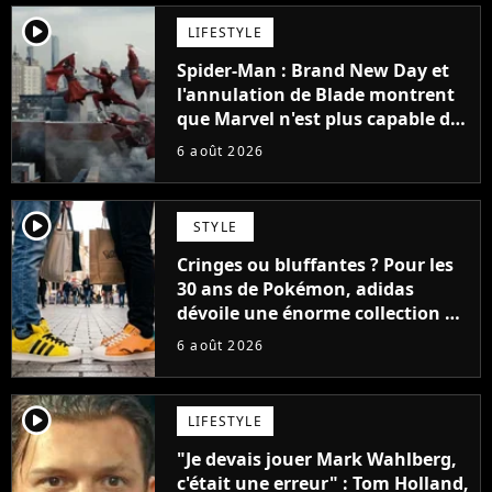
player2
LIFESTYLE
Spider-Man : Brand New Day et
l'annulation de Blade montrent
que Marvel n'est plus capable de
faire quoi que ce soit de simple
6 août 2026
player2
STYLE
Cringes ou bluffantes ? Pour les
30 ans de Pokémon, adidas
dévoile une énorme collection de
sneakers et je ne sais pas quoi en
6 août 2026
penser
player2
LIFESTYLE
"Je devais jouer Mark Wahlberg,
c'était une erreur" : Tom Holland,