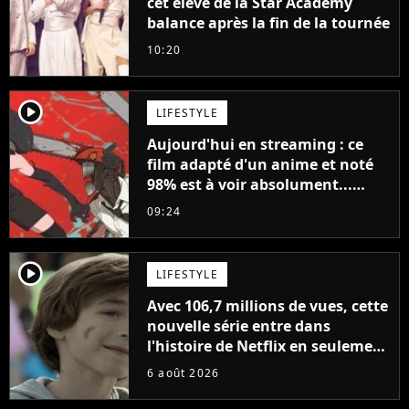
cet élève de la Star Academy
balance après la fin de la tournée
10:20
player2
LIFESTYLE
Aujourd'hui en streaming : ce
film adapté d'un anime et noté
98% est à voir absolument...
sinon vous ne comprendrez plus
09:24
la série
player2
LIFESTYLE
Avec 106,7 millions de vues, cette
nouvelle série entre dans
l'histoire de Netflix en seulement
48 jours
6 août 2026