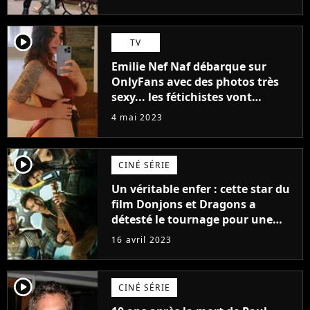
(exclu)
player2
TV
Emilie Nef Naf débarque sur
OnlyFans avec des photos très
sexy... les fétichistes vont
prendre leur pied !
4 mai 2023
player2
CINÉ SÉRIE
Un véritable enfer : cette star du
film Donjons et Dragons a
détesté le tournage pour une
raison très spéciale
16 avril 2023
player2
CINÉ SÉRIE