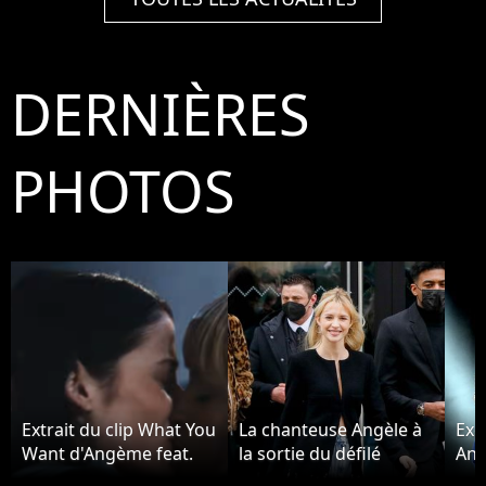
DERNIÈRES
PHOTOS
Extrait du clip What You
La chanteuse Angèle à
Exc
Want d'Angème feat.
la sortie du défilé
Ang
Justice
Chanel Haute-Couture
Enr