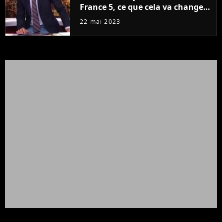
France 5, ce que cela va changer
à la rentrée
22 mai 2023