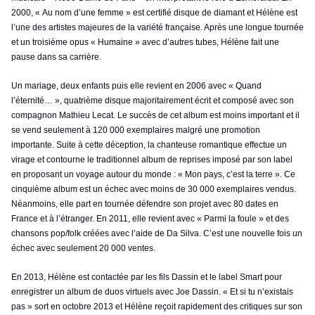
2000, « Au nom d’une femme » est certifié disque de diamant et Hélène est
l’une des artistes majeures de la variété française. Après une longue tournée
et un troisième opus « Humaine » avec d’autres tubes, Hélène fait une
pause dans sa carrière.
Un mariage, deux enfants puis elle revient en 2006 avec « Quand
l’éternité… », quatrième disque majoritairement écrit et composé avec son
compagnon Mathieu Lecat. Le succès de cet album est moins important et il
se vend seulement à 120 000 exemplaires malgré une promotion
importante. Suite à cette déception, la chanteuse romantique effectue un
virage et contourne le traditionnel album de reprises imposé par son label
en proposant un voyage autour du monde : « Mon pays, c’est la terre ». Ce
cinquième album est un échec avec moins de 30 000 exemplaires vendus.
Néanmoins, elle part en tournée défendre son projet avec 80 dates en
France et à l’étranger. En 2011, elle revient avec « Parmi la foule » et des
chansons pop/folk créées avec l’aide de Da Silva. C’est une nouvelle fois un
échec avec seulement 20 000 ventes.
En 2013, Hélène est contactée par les fils Dassin et le label Smart pour
enregistrer un album de duos virtuels avec Joe Dassin. « Et si tu n’existais
pas » sort en octobre 2013 et Hélène reçoit rapidement des critiques sur son