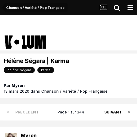
Chanson / Variété / Pop Française
Hélène Ségara | Karma
hélène ségara
karma
Par
Myron
13 mars 2020
dans
Chanson / Variété / Pop Française
PRÉCÉDENT
Page 1 sur 344
SUIVANT
Myron