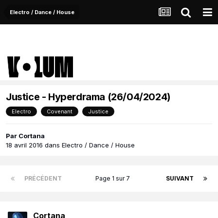
Electro / Dance / House
Justice - Hyperdrama (26/04/2024)
Electro
Covenant
Justice
Par
Cortana
18 avril 2016
dans
Electro / Dance / House
PRÉCÉDENT
Page 1 sur 7
SUIVANT
Cortana