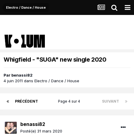
Electro / Dance / House
Whigfield - "SUGA" new single 2020
Par
benassi82
4 juin 2011
dans
Electro / Dance / House
PRÉCÉDENT
Page 4 sur 4
SUIVANT
benassi82
Posté(e)
31 mars 2020