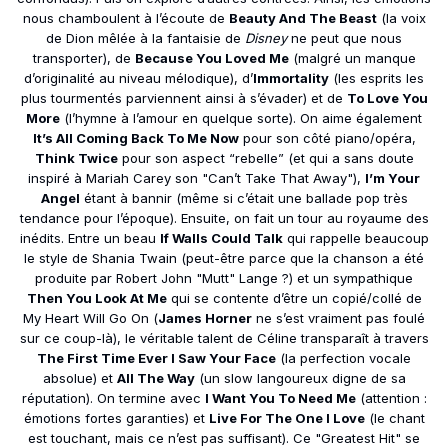
nous chamboulent à l’écoute de
Beauty And The Beast
(la voix
de Dion mêlée à la fantaisie de
Disney
ne peut que nous
transporter), de
Because You Loved Me
(malgré un manque
d’originalité au niveau mélodique), d’
Immortality
(les esprits les
plus tourmentés parviennent ainsi à s’évader) et de
To Love You
More
(l’hymne à l’amour en quelque sorte). On aime également
It’s All Coming Back To Me Now
pour son côté piano/opéra,
Think Twice
pour son aspect “rebelle” (et qui a sans doute
inspiré à Mariah Carey son "Can’t Take That Away"),
I’m Your
Angel
étant à bannir (même si c’était une ballade pop très
tendance pour l’époque). Ensuite, on fait un tour au royaume des
inédits. Entre un beau
If Walls Could Talk
qui rappelle beaucoup
le style de Shania Twain (peut-être parce que la chanson a été
produite par Robert John "Mutt" Lange ?) et un sympathique
Then You Look At Me
qui se contente d’être un copié/collé de
My Heart Will Go On (
James Horner
ne s’est vraiment pas foulé
sur ce coup-là), le véritable talent de Céline transparaît à travers
The First Time Ever I Saw Your Face
(la perfection vocale
absolue) et
All The Way
(un slow langoureux digne de sa
réputation). On termine avec
I Want You To Need Me
(attention :
émotions fortes garanties) et
Live For The One I Love
(le chant
est touchant, mais ce n’est pas suffisant). Ce "Greatest Hit" se