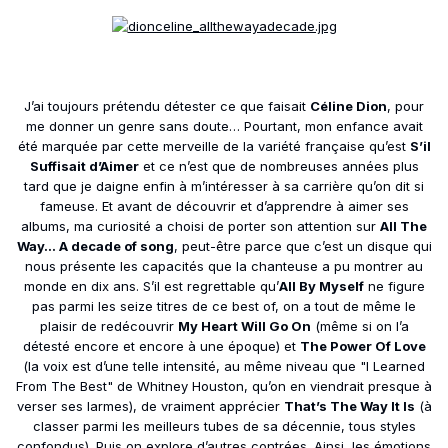
J’ai toujours prétendu détester ce que faisait
Céline Dion
, pour
me donner un genre sans doute… Pourtant, mon enfance avait
été marquée par cette merveille de la variété française qu’est
S’il
Suffisait d’Aimer
et ce n’est que de nombreuses années plus
tard que je daigne enfin à m’intéresser à sa carrière qu’on dit si
fameuse. Et avant de découvrir et d’apprendre à aimer ses
albums, ma curiosité a choisi de porter son attention sur
All The
Way… A decade of song
, peut-être parce que c’est un disque qui
nous présente les capacités que la chanteuse a pu montrer au
monde en dix ans. S’il est regrettable qu’
All By Myself
ne figure
pas parmi les seize titres de ce best of, on a tout de même le
plaisir de redécouvrir
My Heart Will Go On
(même si on l’a
détesté encore et encore à une époque) et
The Power Of Love
(la voix est d’une telle intensité, au même niveau que "I Learned
From The Best" de Whitney Houston, qu’on en viendrait presque à
verser ses larmes), de vraiment apprécier
That’s The Way It Is
(à
classer parmi les meilleurs tubes de sa décennie, tous styles
confondus). Puis on explore d’autres contrées. Ainsi, les émotions