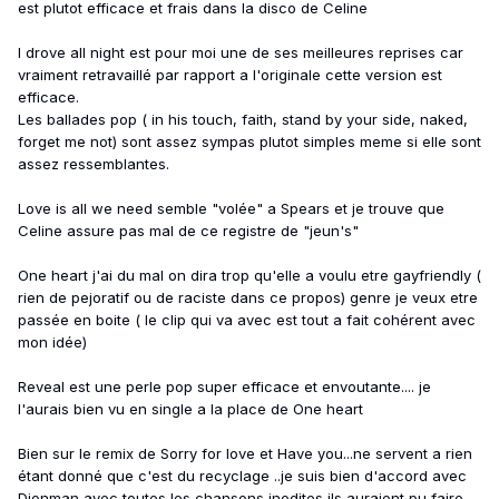
est plutot efficace et frais dans la disco de Celine
I drove all night est pour moi une de ses meilleures reprises car
vraiment retravaillé par rapport a l'originale cette version est
efficace.
Les ballades pop ( in his touch, faith, stand by your side, naked,
forget me not) sont assez sympas plutot simples meme si elle sont
assez ressemblantes.
Love is all we need semble "volée" a Spears et je trouve que
Celine assure pas mal de ce registre de "jeun's"
One heart j'ai du mal on dira trop qu'elle a voulu etre gayfriendly (
rien de pejoratif ou de raciste dans ce propos) genre je veux etre
passée en boite ( le clip qui va avec est tout a fait cohérent avec
mon idée)
Reveal est une perle pop super efficace et envoutante.... je
l'aurais bien vu en single a la place de One heart
Bien sur le remix de Sorry for love et Have you...ne servent a rien
étant donné que c'est du recyclage ..je suis bien d'accord avec
Dionman avec toutes les chansons inedites ils auraient pu faire