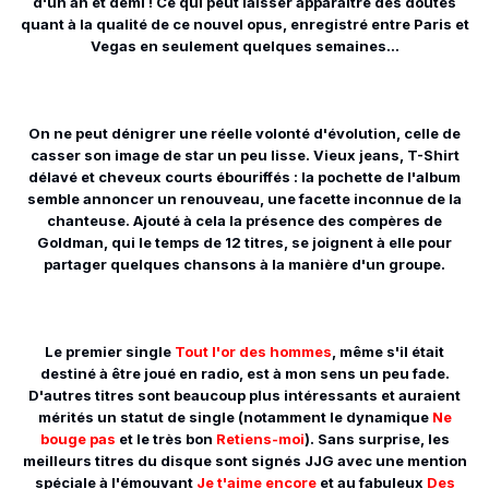
d'un an et demi ! Ce qui peut laisser apparaître des doutes
quant à la qualité de ce nouvel opus, enregistré entre Paris et
Vegas en seulement quelques semaines...
On ne peut dénigrer une réelle volonté d'évolution, celle de
casser son image de star un peu lisse. Vieux jeans, T-Shirt
délavé et cheveux courts ébouriffés : la pochette de l'album
semble annoncer un renouveau, une facette inconnue de la
chanteuse. Ajouté à cela la présence des compères de
Goldman, qui le temps de 12 titres, se joignent à elle pour
partager quelques chansons à la manière d'un groupe.
Le premier single
Tout l'or des hommes
, même s'il était
destiné à être joué en radio, est à mon sens un peu fade.
D'autres titres sont beaucoup plus intéressants et auraient
mérités un statut de single (notamment le dynamique
Ne
bouge pas
et le très bon
Retiens-moi
). Sans surprise, les
meilleurs titres du disque sont signés JJG avec une mention
spéciale à l'émouvant
Je t'aime encore
et au fabuleux
Des