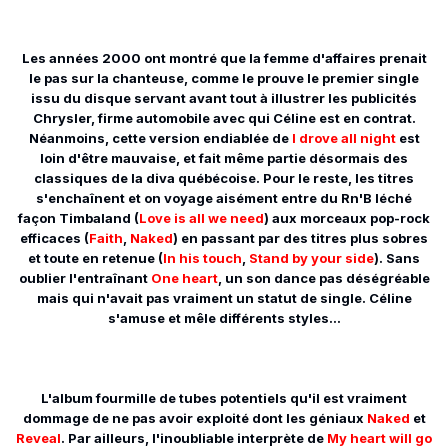
Les années 2000 ont montré que la femme d'affaires prenait
le pas sur la chanteuse, comme le prouve le premier single
issu du disque servant avant tout à illustrer les publicités
Chrysler, firme automobile avec qui Céline est en contrat.
Néanmoins, cette version endiablée de
I drove all night
est
loin d'être mauvaise, et fait même partie désormais des
classiques de la diva québécoise. Pour le reste, les titres
s'enchaînent et on voyage aisément entre du Rn'B léché
façon Timbaland (
Love is all we need
) aux morceaux pop-rock
efficaces (
Faith
,
Naked
) en passant par des titres plus sobres
et toute en retenue (
In his touch
,
Stand by your side
). Sans
oublier l'entraînant
One heart
, un son dance pas déségréable
mais qui n'avait pas vraiment un statut de single. Céline
s'amuse et mêle différents styles...
L'album fourmille de tubes potentiels qu'il est vraiment
dommage de ne pas avoir exploité dont les géniaux
Naked
et
Reveal
. Par ailleurs, l'inoubliable interprète de
My heart will go