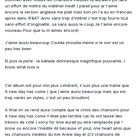
un effort de mettre du matériel inedit ( pareil pour je t'aime
encore la version anglaise me plait mais bon on l'a eu en francais
apres dans 1F&4T donc sans trop d'intéret c'est trop fourre tout
sans effort d'originalité...sa sans aussi le coup Je t'aime encore
nouveau Pour que tu m'aimes encore)
J'aime aussi beaucoup Coulda shoulda meme si le son est un
peu has been
Et puis la perle : la ballade dionnesque magnifique puissante...I
know what love is
Cet album est pour moi plus cohérent, il suis plus une trame que
A new day has come ( que j'aime aussi beaucoup mais qui est
trop variés en styles, c'est un peu brouillon)
A final on se rend aussi compte que le choix des chansons pour
A new day has come n'était pas terrible car ils ont laissé des
trésors de coté ( sorry for love aurait pu etre remplacée par I
know ou encore l'inédite All because of you); one heart ainsi que
les chansons inedites du live Anew day et 2/3 chansons de