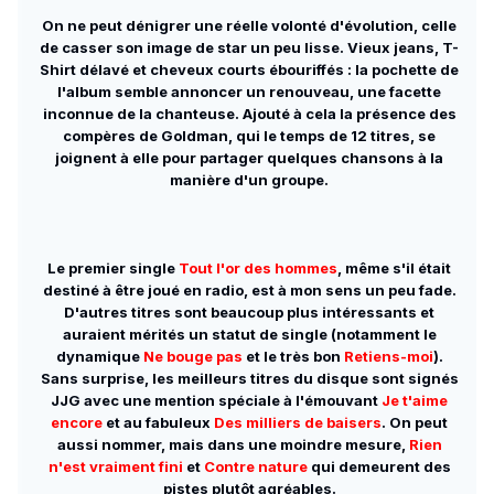
On ne peut dénigrer une réelle volonté d'évolution, celle
de casser son image de star un peu lisse. Vieux jeans, T-
Shirt délavé et cheveux courts ébouriffés : la pochette de
l'album semble annoncer un renouveau, une facette
inconnue de la chanteuse. Ajouté à cela la présence des
compères de Goldman, qui le temps de 12 titres, se
joignent à elle pour partager quelques chansons à la
manière d'un groupe.
Le premier single
Tout l'or des hommes
, même s'il était
destiné à être joué en radio, est à mon sens un peu fade.
D'autres titres sont beaucoup plus intéressants et
auraient mérités un statut de single (notamment le
dynamique
Ne bouge pas
et le très bon
Retiens-moi
).
Sans surprise, les meilleurs titres du disque sont signés
JJG avec une mention spéciale à l'émouvant
Je t'aime
encore
et au fabuleux
Des milliers de baisers
. On peut
aussi nommer, mais dans une moindre mesure,
Rien
n'est vraiment fini
et
Contre nature
qui demeurent des
pistes plutôt agréables.