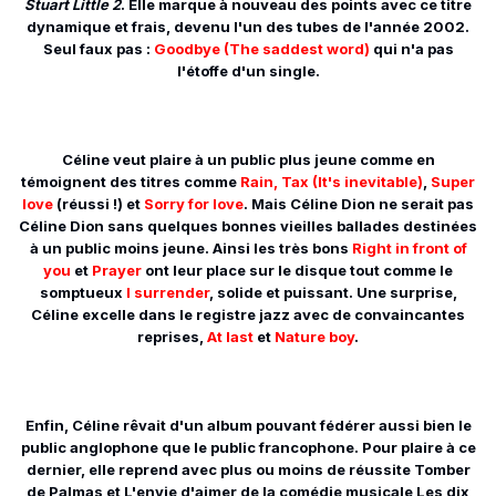
Stuart Little 2
. Elle marque à nouveau des points avec ce titre
dynamique et frais, devenu l'un des tubes de l'année 2002.
Seul faux pas :
Goodbye (The saddest word)
qui n'a pas
l'étoffe d'un single.
Céline veut plaire à un public plus jeune comme en
témoignent des titres comme
Rain, Tax (It's inevitable
)
,
Super
love
(réussi !) et
Sorry for love
. Mais Céline Dion ne serait pas
Céline Dion sans quelques bonnes vieilles ballades destinées
à un public moins jeune. Ainsi les très bons
Right in front of
you
et
Prayer
ont leur place sur le disque tout comme le
somptueux
I surrender
, solide et puissant. Une surprise,
Céline excelle dans le registre jazz avec de convaincantes
reprises,
At last
et
Nature boy
.
Enfin, Céline rêvait d'un album pouvant fédérer aussi bien le
public anglophone que le public francophone. Pour plaire à ce
dernier, elle reprend avec plus ou moins de réussite Tomber
de Palmas et L'envie d'aimer de la comédie musicale Les dix