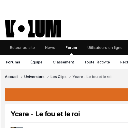
Retour au site
News
Forum
Utilisateurs en ligne
Forums
Équipe
Classement
Toute l’activité
Rec
Accueil
Universtars
Les Clips
Ycare - Le fou et le roi
Ycare - Le fou et le roi