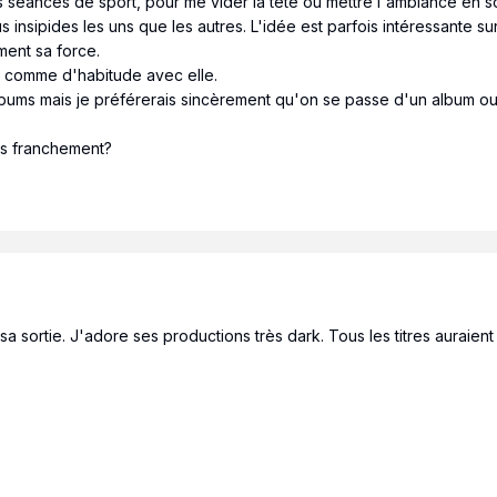
s séances de sport, pour me vider la tête ou mettre l'ambiance en s
us insipides les uns que les autres. L'idée est parfois intéressante su
ement sa force.
te comme d'habitude avec elle.
bums mais je préférerais sincèrement qu'on se passe d'un album ou 
us franchement?
 sortie. J'adore ses productions très dark. Tous les titres auraient