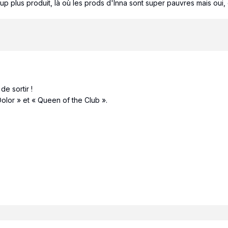
plus produit, là où les prods d'Inna sont super pauvres mais oui, on 
de sortir !
Dolor » et « Queen of the Club ».