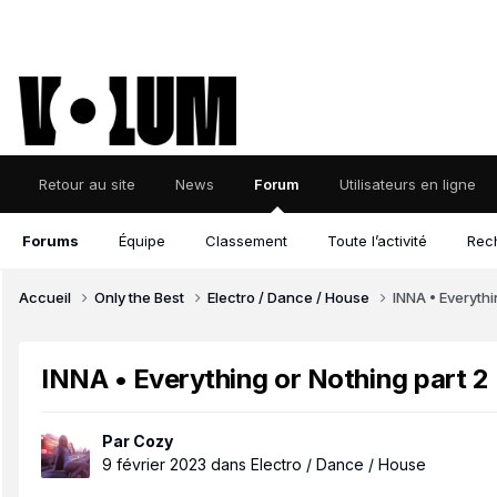
Retour au site
News
Forum
Utilisateurs en ligne
Forums
Équipe
Classement
Toute l’activité
Rec
Accueil
Only the Best
Electro / Dance / House
INNA • Everythi
INNA • Everything or Nothing part 2
Par
Cozy
9 février 2023
dans
Electro / Dance / House