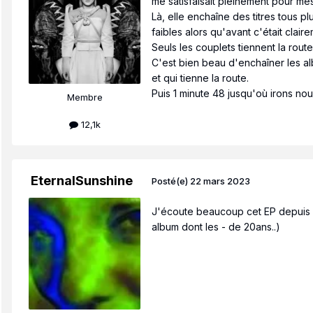
me satisfaisait pleinement pour me
Là, elle enchaîne des titres tous pl
faibles alors qu'avant c'était clair
Seuls les couplets tiennent la rou
C'est bien beau d'enchaîner les al
et qui tienne la route.
Puis 1 minute 48 jusqu'où irons no
Membre
12,1k
EternalSunshine
Posté(e)
22 mars 2023
J'écoute beaucoup cet EP depuis sa
album dont les - de 20ans..)