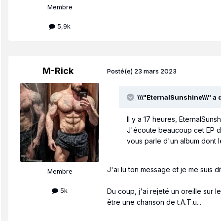
Membre
5,9k
M-Rick
Posté(e)
23 mars 2023
\\\"EternalSunshine\\\" a d
Il y a 17 heures, EternalSunshi
J'écoute beaucoup cet EP dep
vous parle d'un album dont l
J'ai lu ton message et je me suis di
Membre
5k
Du coup, j'ai rejeté un oreille sur 
être une chanson de t.A.T.u...