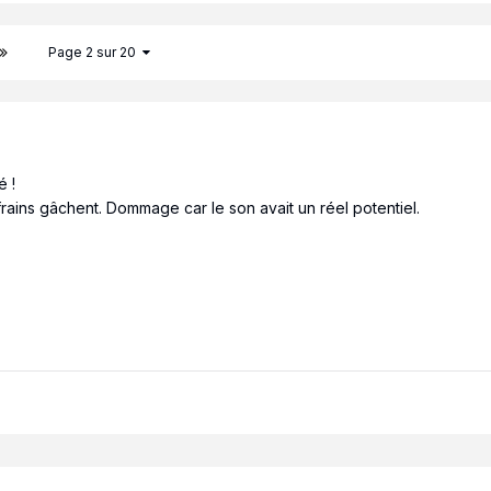
Page 2 sur 20
é !
efrains gâchent. Dommage car le son avait un réel potentiel.