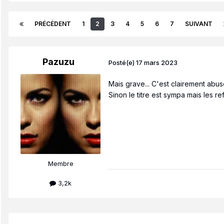
PRÉCÉDENT
1
2
3
4
5
6
7
SUIVANT
Pazuzu
Posté(e)
17 mars 2023
Mais grave... C'est clairement abus
Sinon le titre est sympa mais les r
Membre
3,2k