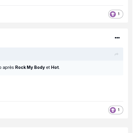
1
ap après
Rock My
Body
et
Hot
.
1