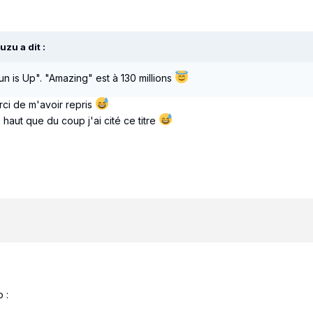
zuzu
a dit :
n is Up". "Amazing" est à 130 millions
rci de m'avoir repris
 haut que du coup j'ai cité ce titre
mo
: