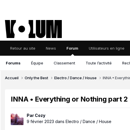
Retour au site
News
Forum
Utilisateurs en ligne
Forums
Équipe
Classement
Toute l’activité
Rec
Accueil
Only the Best
Electro / Dance / House
INNA • Everythi
INNA • Everything or Nothing part 2
Par
Cozy
9 février 2023
dans
Electro / Dance / House