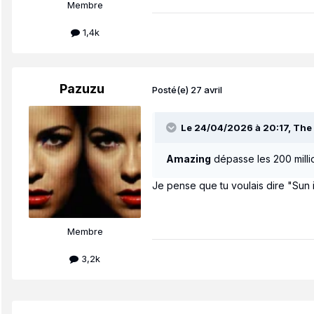
Membre
1,4k
Pazuzu
Posté(e)
27 avril
Le 24/04/2026 à 20:17,
The 
Amazing
dépasse les 200 milli
Je pense que tu voulais dire "Sun i
Membre
3,2k