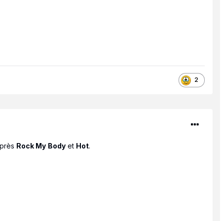
2
après
Rock My
Body
et
Hot
.