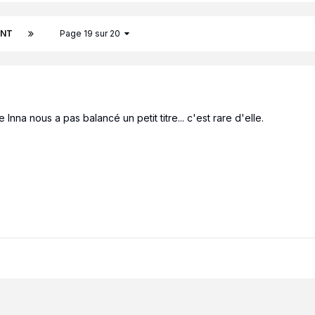
ANT
Page 19 sur 20
 Inna nous a pas balancé un petit titre... c'est rare d'elle.