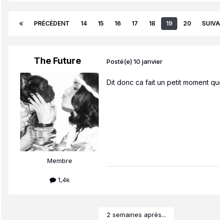
PRÉCÉDENT
14
15
16
17
18
19
20
SUIV
The Future
Posté(e)
10 janvier
Dit donc ca fait un petit moment que
Membre
1,4k
2 semaines après...