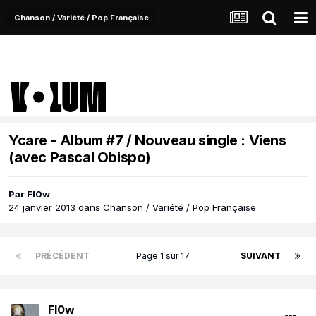
Chanson / Variété / Pop Française
Ycare - Album #7 / Nouveau single : Viens
(avec Pascal Obispo)
Par
Fl0w
24 janvier 2013
dans
Chanson / Variété / Pop Française
PRÉCÉDENT
Page 1 sur 17
SUIVANT
Fl0w