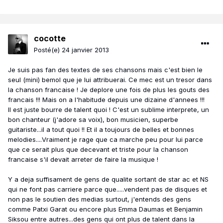
cocotte
Posté(e)
24 janvier 2013
Je suis pas fan des textes de ses chansons mais c'est bien le
seul (mini) bemol que je lui attribuerai. Ce mec est un tresor dans
la chanson francaise ! Je deplore une fois de plus les gouts des
francais !!! Mais on a l'habitude depuis une dizaine d'annees !!!
Il est juste bourre de talent quoi ! C'est un sublime interprete, un
bon chanteur (j'adore sa voix), bon musicien, superbe
guitariste...il a tout quoi !! Et il a toujours de belles et bonnes
melodies....Vraiment je rage que ca marche peu pour lui parce
que ce serait plus que decevant et triste pour la chanson
francaise s'il devait arreter de faire la musique !
Y a deja suffisament de gens de qualite sortant de star ac et NS
qui ne font pas carriere parce que.....vendent pas de disques et
non pas le soutien des medias surtout, j'entends des gens
comme Patxi Garat ou encore plus Emma Daumas et Benjamin
Siksou entre autres...des gens qui ont plus de talent dans la