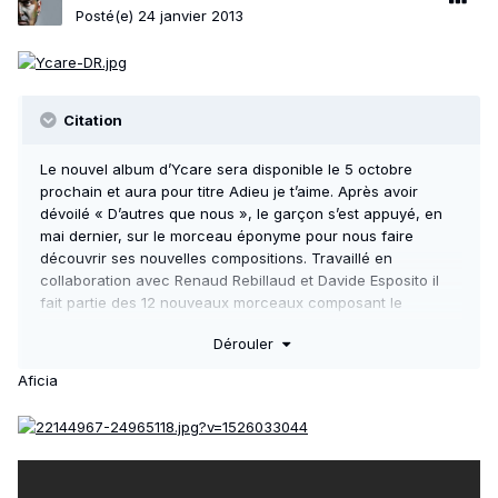
Posté(e)
24 janvier 2013
Citation
Le nouvel album d’Ycare sera disponible le 5 octobre
prochain et aura pour titre Adieu je t’aime. Après avoir
dévoilé « D’autres que nous », le garçon s’est appuyé, en
mai dernier, sur le morceau éponyme pour nous faire
découvrir ses nouvelles compositions. Travaillé en
collaboration avec Renaud Rebillaud et Davide Esposito il
fait partie des 12 nouveaux morceaux composant le
quatrième effort du chanteur.
Dérouler
« La sidération, laissera place à la tristesse, accompagnée
Aficia
d’une profonde solitude, mais une solitude choisie. Puis on
voudra crier, casser, puis mourir, avant la résilience, celle
qui sauve. On ne fait pas l’économie d’un deuil, d’une peine,
alors moi, j’en ai fait un disque ». Voilà comment, il y a
quelques jours, Ycare a présenté ce futur opus.