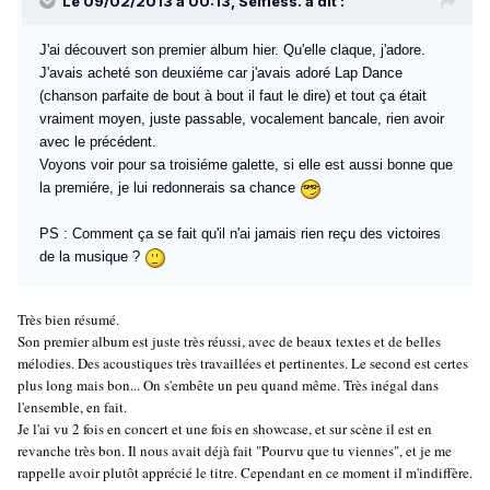
Le 09/02/2013 à 00:13, Selfless. a dit :
J'ai découvert son premier album hier. Qu'elle claque, j'adore.
J'avais acheté son deuxiéme car j'avais adoré Lap Dance
(chanson parfaite de bout à bout il faut le dire) et tout ça était
vraiment moyen, juste passable, vocalement bancale, rien avoir
avec le précédent.
Voyons voir pour sa troisiéme galette, si elle est aussi bonne que
la premiére, je lui redonnerais sa chance
PS : Comment ça se fait qu'il n'ai jamais rien reçu des victoires
de la musique ?
Très bien résumé.
Son premier album est juste très réussi, avec de beaux textes et de belles
mélodies. Des acoustiques très travaillées et pertinentes. Le second est certes
plus long mais bon... On s'embête un peu quand même. Très inégal dans
l'ensemble, en fait.
Je l'ai vu 2 fois en concert et une fois en showcase, et sur scène il est en
revanche très bon. Il nous avait déjà fait "Pourvu que tu viennes", et je me
rappelle avoir plutôt apprécié le titre. Cependant en ce moment il m'indiffère.