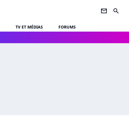
newsletter
search
TV ET MÉDIAS
FORUMS