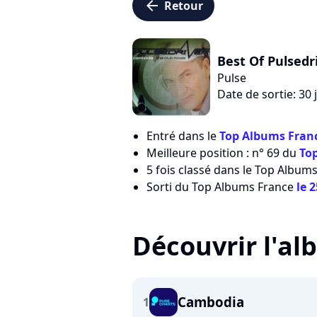
arrow_left
Retour
Best Of Pulsedr
Pulse
Date de sortie: 30 
Entré dans le
Top Albums Franc
Meilleure position : n° 69 du
To
5 fois classé dans le Top Albums
Sorti du Top Albums France
le 
Découvrir l'a
Cambodia
1