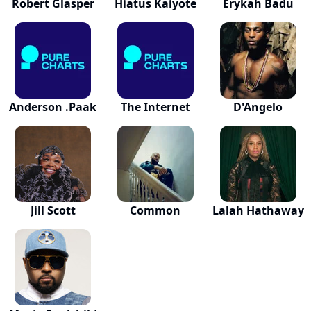
Robert Glasper
Hiatus Kaiyote
Erykah Badu
Anderson .Paak
The Internet
D'Angelo
Jill Scott
Common
Lalah Hathaway