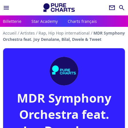
menu
newsletter
search
Billetterie
Star Academy
Charts français
Accueil
/
Artistes
/
Rap, Hip Hop international
/
MDR Symphony
Orchestra feat. Joy Denalane, Bilal, Dwele & Tweet
MDR Symphony
Orchestra feat.