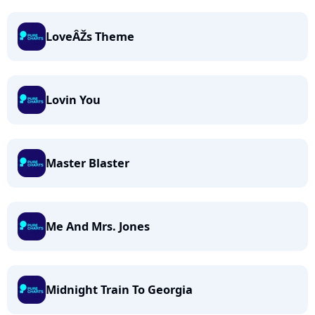
LoveÂŽs Theme
Lovin You
Master Blaster
Me And Mrs. Jones
Midnight Train To Georgia