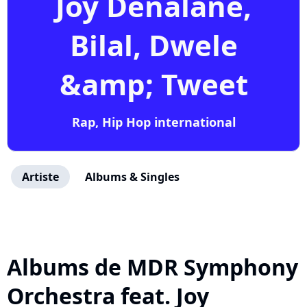
Joy Denalane,
Bilal, Dwele
&amp; Tweet
Rap, Hip Hop international
Artiste
Albums & Singles
Albums de MDR Symphony
Orchestra feat. Joy