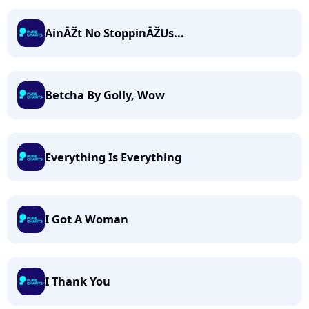
AinÂŽt No StoppinÂŽUs...
Betcha By Golly, Wow
Everything Is Everything
I Got A Woman
I Thank You